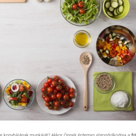
rme konyhájának munkáját? Akkor Önnek érdemes elgondolkodnia a
f