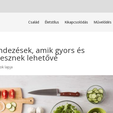
Család
Életstílus
Kikapcsolódás
Művelődés
dezések, amik gyors és
esznek lehetővé
ok lapja