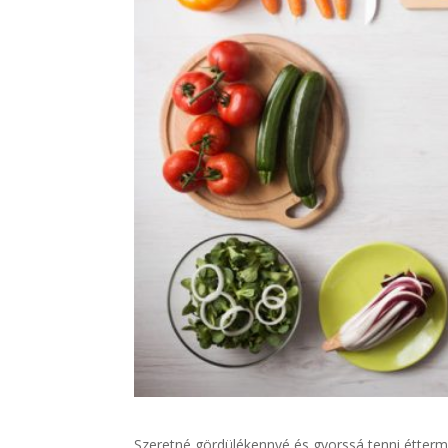
Szeretné gördülékennyé és gyorssá tenni étte