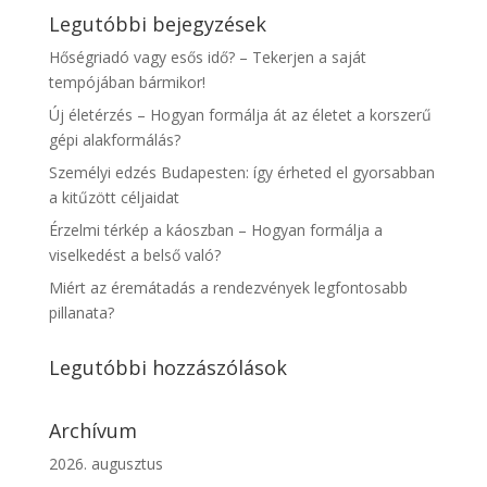
Legutóbbi bejegyzések
Hőségriadó vagy esős idő? – Tekerjen a saját
tempójában bármikor!
Új életérzés – Hogyan formálja át az életet a korszerű
gépi alakformálás?
Személyi edzés Budapesten: így érheted el gyorsabban
a kitűzött céljaidat
Érzelmi térkép a káoszban – Hogyan formálja a
viselkedést a belső való?
Miért az éremátadás a rendezvények legfontosabb
pillanata?
Legutóbbi hozzászólások
Archívum
2026. augusztus