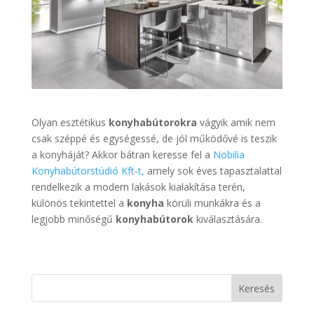
Olyan esztétikus
konyhabútorokra
vágyik amik nem
csak széppé és egységessé, de jól működővé is teszik
a konyháját? Akkor bátran keresse fel a
Nobilia
Konyhabútorstúdió Kft-t,
amely sok éves tapasztalattal
rendelkezik a modern lakások kialakítása terén,
különös tekintettel a
konyha
körüli munkákra és a
legjobb minőségű
konyhabútorok
kiválasztására.