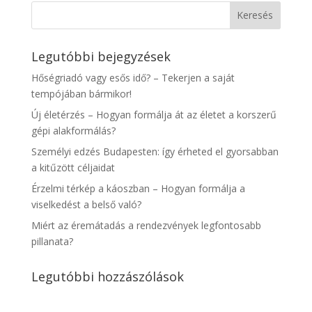
Legutóbbi bejegyzések
Hőségriadó vagy esős idő? – Tekerjen a saját
tempójában bármikor!
Új életérzés – Hogyan formálja át az életet a korszerű
gépi alakformálás?
Személyi edzés Budapesten: így érheted el gyorsabban
a kitűzött céljaidat
Érzelmi térkép a káoszban – Hogyan formálja a
viselkedést a belső való?
Miért az éremátadás a rendezvények legfontosabb
pillanata?
Legutóbbi hozzászólások