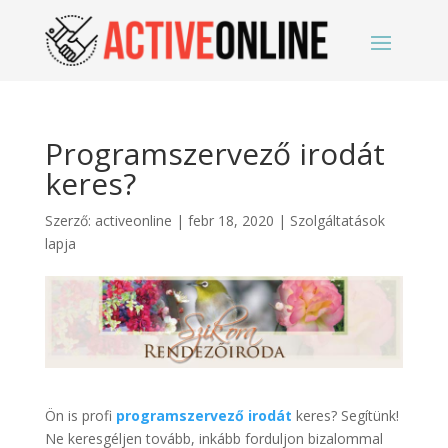
Programszervező irodát
keres?
Szerző:
activeonline
|
febr 18, 2020
|
Szolgáltatások
lapja
Ön is profi
programszervező irodát
keres? Segítünk!
Ne keresgéljen tovább, inkább forduljon bizalommal