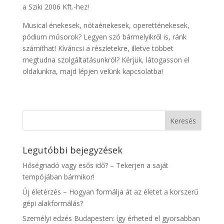
a Sziki 2006 Kft.-hez!
Musical énekesek, nótaénekesek, operetténekesek,
pódium műsorok? Legyen szó bármelyikről is, ránk
számíthat! Kíváncsi a részletekre, illetve többet
megtudna szolgáltatásunkról? Kérjük, látogasson el
oldalunkra, majd lépjen velünk kapcsolatba!
Legutóbbi bejegyzések
Hőségriadó vagy esős idő? – Tekerjen a saját
tempójában bármikor!
Új életérzés – Hogyan formálja át az életet a korszerű
gépi alakformálás?
Személyi edzés Budapesten: így érheted el gyorsabban