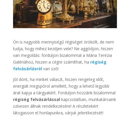
Ön is nagyobb mennyiségű régiséget örökölt, de nem
tudja, hogy mihez kezdjen vele? Ne aggódjon, hiszen
van megoldás: forduljon bizalommal a Mária Terézia
Galériához, hiszen a cégre számíthat, ha
régiség
felvásárlásról
van szó!
Jól dönt, ha minket választ, hiszen rengeteg időt,
energiát megspórol amellett, hogy a lehető legjobb
árat kapja a tárgyakért. Forduljon hozzánk bizalommal
régiség felvásárlással
kapcsolatban, munkatársaink
szívesen állnak rendelkezésére! A részletekért
látogasson el honlapunkra, várjuk jelentkezését!