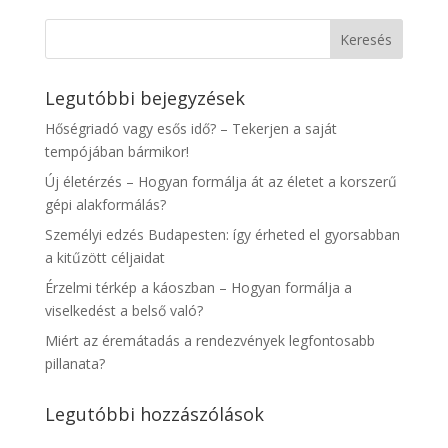
Legutóbbi bejegyzések
Hőségriadó vagy esős idő? – Tekerjen a saját
tempójában bármikor!
Új életérzés – Hogyan formálja át az életet a korszerű
gépi alakformálás?
Személyi edzés Budapesten: így érheted el gyorsabban
a kitűzött céljaidat
Érzelmi térkép a káoszban – Hogyan formálja a
viselkedést a belső való?
Miért az éremátadás a rendezvények legfontosabb
pillanata?
Legutóbbi hozzászólások