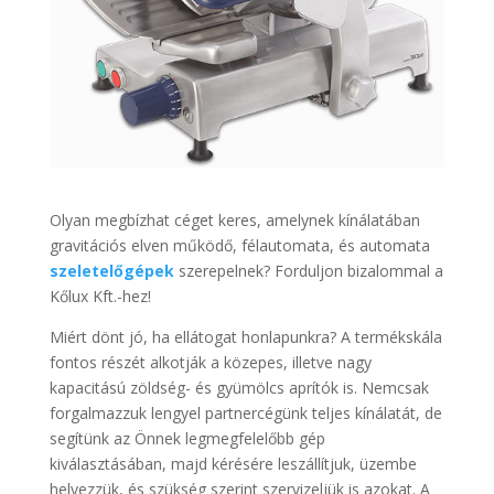
Olyan megbízhat céget keres, amelynek kínálatában
gravitációs elven működő, félautomata, és automata
szeletelőgépek
szerepelnek? Forduljon bizalommal a
Kőlux Kft.-hez!
Miért dönt jó, ha ellátogat honlapunkra? A termékskála
fontos részét alkotják a közepes, illetve nagy
kapacitású zöldség- és gyümölcs aprítók is. Nemcsak
forgalmazzuk lengyel partnercégünk teljes kínálatát, de
segítünk az Önnek legmegfelelőbb gép
kiválasztásában, majd kérésére leszállítjuk, üzembe
helyezzük, és szükség szerint szervizeljük is azokat. A