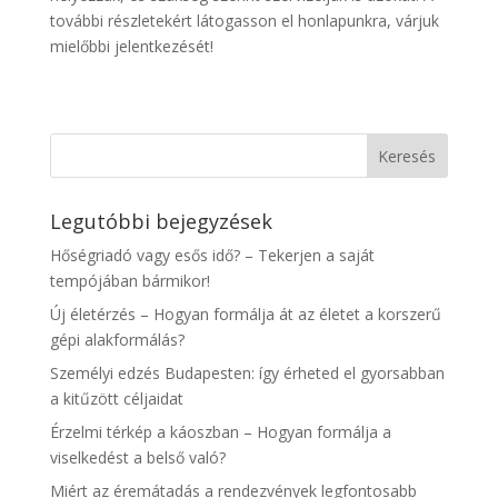
további részletekért látogasson el honlapunkra, várjuk
mielőbbi jelentkezését!
Legutóbbi bejegyzések
Hőségriadó vagy esős idő? – Tekerjen a saját
tempójában bármikor!
Új életérzés – Hogyan formálja át az életet a korszerű
gépi alakformálás?
Személyi edzés Budapesten: így érheted el gyorsabban
a kitűzött céljaidat
Érzelmi térkép a káoszban – Hogyan formálja a
viselkedést a belső való?
Miért az éremátadás a rendezvények legfontosabb