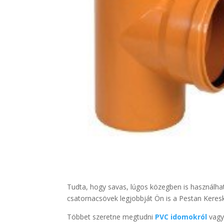
Tudta, hogy s
avas, lúgos közegben is használha
csatornacsövek legjobbját Ön is a
Pestan Keresk
Többet szeretne megtudni
PVC idomokról
vagy