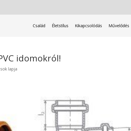
Család
Életstílus
Kikapcsolódás
Művelődés
PVC idomokról!
ások lapja