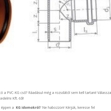
tó a PVC-KG cső? Ráadásul még a rozsdától sem kell tartani! Válassz
edelmi Kft.-től!
 éppen a
KG idomokról
? Ne habozzon! Kérjük, keresse fel