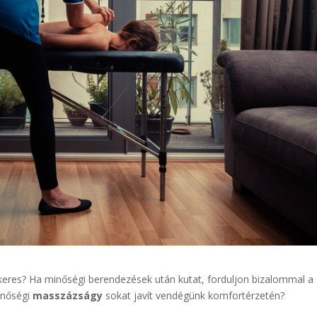
eres? Ha minőségi berendezések után kutat, forduljon bizalommal a
inőségi
masszázságy
sokat javít vendégünk komfortérzetén?