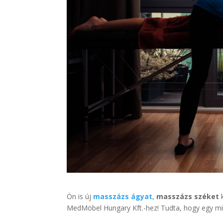
Ön is új
masszázs ágyat
,
masszázs széket
k
MedMöbel Hungary Kft.-hez! Tudta, hogy egy m