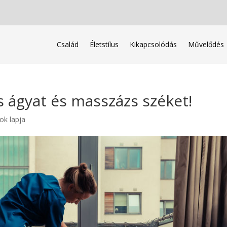
Család
Életstílus
Kikapcsolódás
Művelődés
s ágyat és masszázs széket!
ok lapja