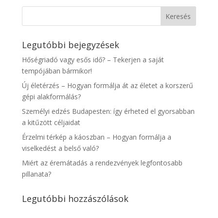
Legutóbbi bejegyzések
Hőségriadó vagy esős idő? – Tekerjen a saját
tempójában bármikor!
Új életérzés – Hogyan formálja át az életet a korszerű
gépi alakformálás?
Személyi edzés Budapesten: így érheted el gyorsabban
a kitűzött céljaidat
Érzelmi térkép a káoszban – Hogyan formálja a
viselkedést a belső való?
Miért az éremátadás a rendezvények legfontosabb
pillanata?
Legutóbbi hozzászólások