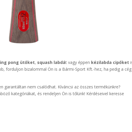
ing pong ütőket
,
squash labdá
t vagy éppen
kézilabda cipőket
i
bb, forduljon bizalommal Ön is a Bármi-Sport Kft.-hez, ha pedig a cég
ben garantáltan nem csalódhat. Kíváncsi az összes termékünkre?
öző kategóriákat, és rendeljen Ön is tőlünk! Kérdéseivel keresse