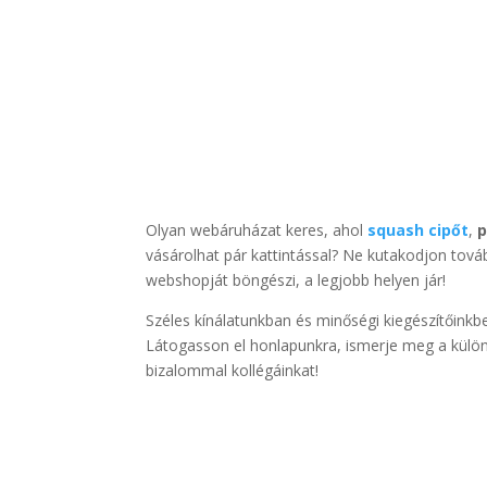
Olyan webáruházat keres, ahol
squash cipőt
,
p
vásárolhat pár kattintással? Ne kutakodjon tová
webshopját böngészi, a legjobb helyen jár!
Széles kínálatunkban és minőségi kiegészítőink
Látogasson el honlapunkra, ismerje meg a különb
bizalommal kollégáinkat!