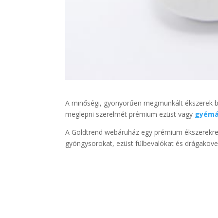
A minőségi, gyönyörűen megmunkált ékszerek bár
meglepni szerelmét prémium ezüst vagy
gyémá
A Goldtrend webáruház egy prémium ékszerekre 
gyöngysorokat, ezüst fülbevalókat és drágaköve