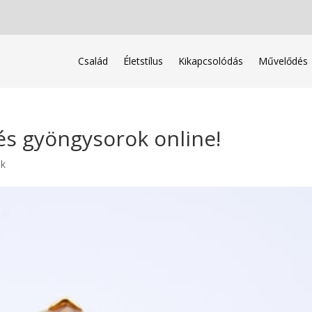
Család
Életstílus
Kikapcsolódás
Művelődés
és gyöngysorok online!
ak