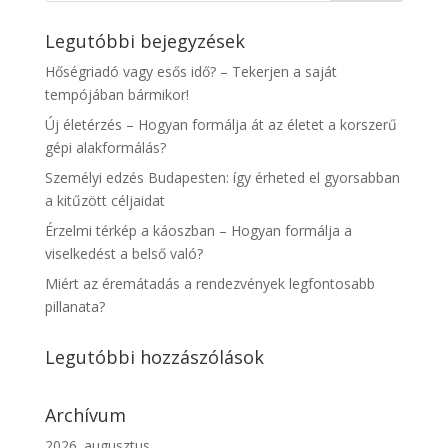
Legutóbbi bejegyzések
Hőségriadó vagy esős idő? – Tekerjen a saját
tempójában bármikor!
Új életérzés – Hogyan formálja át az életet a korszerű
gépi alakformálás?
Személyi edzés Budapesten: így érheted el gyorsabban
a kitűzött céljaidat
Érzelmi térkép a káoszban – Hogyan formálja a
viselkedést a belső való?
Miért az éremátadás a rendezvények legfontosabb
pillanata?
Legutóbbi hozzászólások
Archívum
2026. augusztus