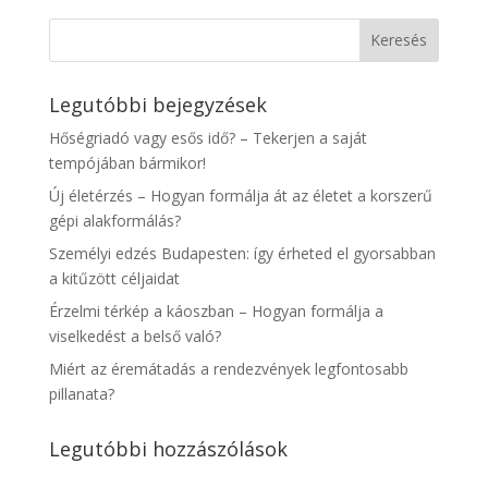
Legutóbbi bejegyzések
Hőségriadó vagy esős idő? – Tekerjen a saját
tempójában bármikor!
Új életérzés – Hogyan formálja át az életet a korszerű
gépi alakformálás?
Személyi edzés Budapesten: így érheted el gyorsabban
a kitűzött céljaidat
Érzelmi térkép a káoszban – Hogyan formálja a
viselkedést a belső való?
Miért az éremátadás a rendezvények legfontosabb
pillanata?
Legutóbbi hozzászólások