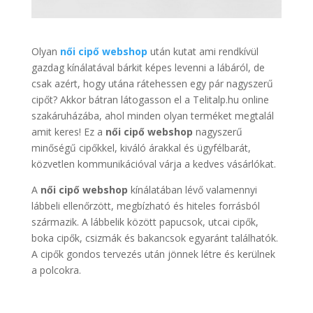
Olyan
női cipő webshop
után kutat ami rendkívül
gazdag kínálatával bárkit képes levenni a lábáról, de
csak azért, hogy utána rátehessen egy pár nagyszerű
cipőt? Akkor bátran látogasson el a Telitalp.hu online
szakáruházába, ahol minden olyan terméket megtalál
amit keres! Ez a
női cipő webshop
nagyszerű
minőségű cipőkkel, kiváló árakkal és ügyfélbarát,
közvetlen kommunikációval várja a kedves vásárlókat.
A
női cipő webshop
kínálatában lévő valamennyi
lábbeli ellenőrzött, megbízható és hiteles forrásból
származik. A lábbelik között papucsok, utcai cipők,
boka cipők, csizmák és bakancsok egyaránt találhatók.
A cipők gondos tervezés után jönnek létre és kerülnek
a polcokra.