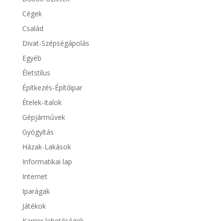
Cégek
Család
Divat-Szépségápolás
Egyéb
Életstílus
Építkezés-Építőipar
Ételek-Italok
Gépjárművek
Gyógyítás
Házak-Lakások
Informatikai lap
Internet
Iparágak
Játékok
Karrier lehetőségek