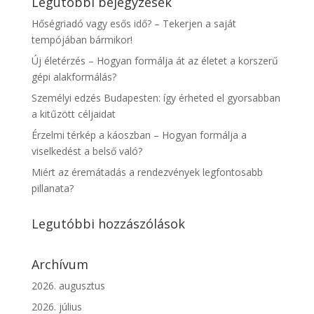
Legutóbbi bejegyzések
Hőségriadó vagy esős idő? – Tekerjen a saját
tempójában bármikor!
Új életérzés – Hogyan formálja át az életet a korszerű
gépi alakformálás?
Személyi edzés Budapesten: így érheted el gyorsabban
a kitűzött céljaidat
Érzelmi térkép a káoszban – Hogyan formálja a
viselkedést a belső való?
Miért az éremátadás a rendezvények legfontosabb
pillanata?
Legutóbbi hozzászólások
Archívum
2026. augusztus
2026. július