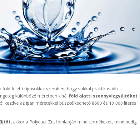
 föld feletti típusokkal szemben, hogy sokkal praktikusabb
 rengeteg különböző méretben kínál
föld alatti szennyvízgyűjtőket.
ól kezdve az ipari méretekkel büszkélkedhető 8600 és 10 000 literes
űjtőt,
akkor a Polyduct Zrt. honlapján mind termékeket, mind pedig