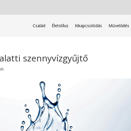
Család
Életstílus
Kikapcsolódás
Művelődés
alatti szennyvízgyűjtő
ak