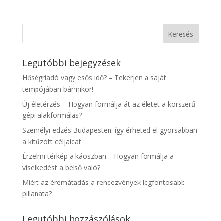
Legutóbbi bejegyzések
Hőségriadó vagy esős idő? – Tekerjen a saját
tempójában bármikor!
Új életérzés – Hogyan formálja át az életet a korszerű
gépi alakformálás?
Személyi edzés Budapesten: így érheted el gyorsabban
a kitűzött céljaidat
Érzelmi térkép a káoszban – Hogyan formálja a
viselkedést a belső való?
Miért az éremátadás a rendezvények legfontosabb
pillanata?
Legutóbbi hozzászólások