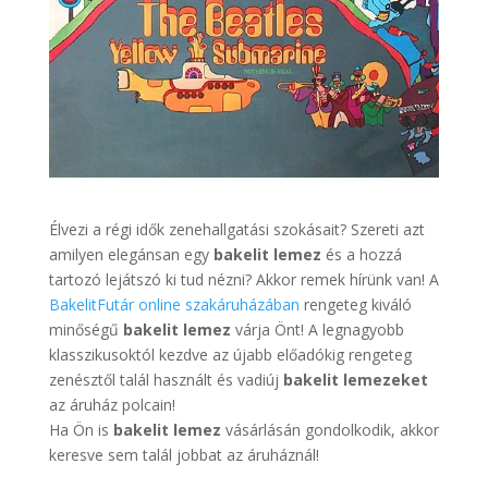
Élvezi a régi idők zenehallgatási szokásait? Szereti azt
amilyen elegánsan egy
bakelit lemez
és a hozzá
tartozó lejátszó ki tud nézni? Akkor remek hírünk van! A
BakelitFutár online szakáruházában
rengeteg kiváló
minőségű
bakelit lemez
várja Önt! A legnagyobb
klasszikusoktól kezdve az újabb előadókig rengeteg
zenésztől talál használt és vadiúj
bakelit lemezeket
az áruház polcain!
Ha Ön is
bakelit lemez
vásárlásán gondolkodik, akkor
keresve sem talál jobbat az áruháznál!