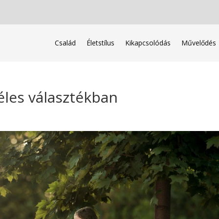
Család
Életstílus
Kikapcsolódás
Művelődés
éles választékban