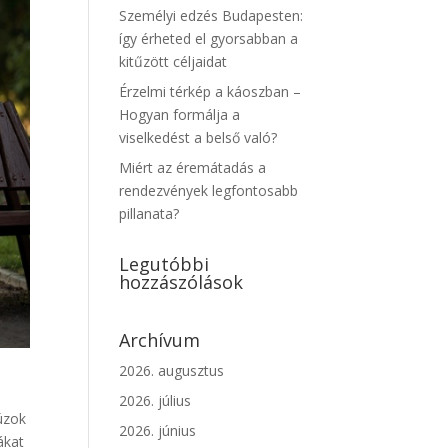
Személyi edzés Budapesten:
így érheted el gyorsabban a
kitűzött céljaidat
Érzelmi térkép a káoszban –
Hogyan formálja a
viselkedést a belső való?
Miért az éremátadás a
rendezvények legfontosabb
pillanata?
Legutóbbi
hozzászólások
Archívum
2026. augusztus
2026. július
úzok
2026. június
ákat