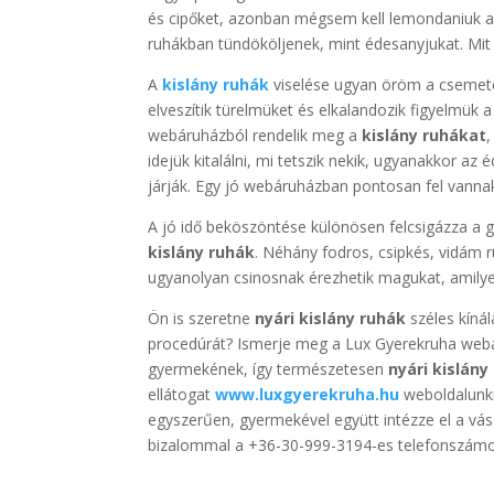
és cipőket, azonban mégsem kell lemondaniuk a c
ruhákban tündököljenek, mint édesanyjukat. Mi
A
kislány ruhák
viselése ugyan öröm a csemeté
elveszítik türelmüket és elkalandozik figyelmük 
webáruházból rendelik meg a
kislány ruhákat
idejük kitalálni, mi tetszik nekik, ugyanakkor az
járják. Egy jó webáruházban pontosan fel vanna
A jó idő beköszöntése különösen felcsigázza a g
kislány ruhák
. Néhány fodros, csipkés, vidám r
ugyanolyan csinosnak érezhetik magukat, amilye
Ön is szeretne
nyári kislány ruhák
széles kínál
procedúrát? Ismerje meg a Lux Gyerekruha webá
gyermekének, így természetesen
nyári kislány
ellátogat
www.luxgyerekruha.hu
weboldalunkr
egyszerűen, gyermekével együtt intézze el a vá
bizalommal a +36-30-999-3194-es telefonszámon