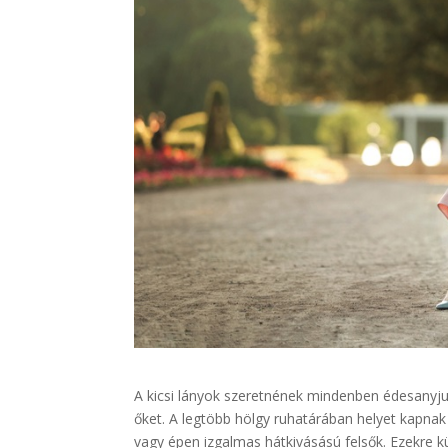
A kicsi lányok szeretnének mindenben édesanyjuk
őket. A legtöbb hölgy ruhatárában helyet kapnak
vagy épen izgalmas hátkivásású felsők. Ezekre k