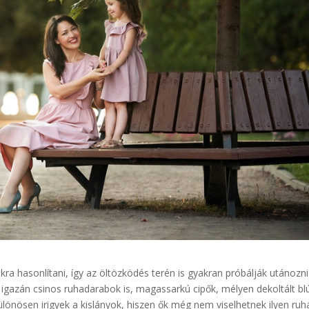
ra hasonlítani, így az öltözködés terén is gyakran próbálják utánozni
 igazán csinos ruhadarabok is, magassarkú cipők, mélyen dekoltált bl
ülönösen irigyek a kislányok, hiszen ők még nem viselhetnek ilyen ruh