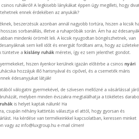
sinos ruhákról! A legkisebb lánykákat éppen úgy megilleti, hogy diva
t tehetnek ennek érdekében az anyukák?
knek, beszerzésük azonban annál nagyobb tortúra, hiszen a kicsik 
a hosszas sorbanállás, illetve a ruhapróbák során. Ám ha az édesanyá
, abban mindenki örömét leli. A kicsik nyugodtan böngészhetnek, van
 édesanyáknak sem kell időt és energiát fordítani arra, hogy az üzleteke
k tüntetve a
kislány ruhák
méretei, így ez sem jelenthet gondot.
yermekeket, hiszen ilyenkor kerülnek igazán előtérbe a csinos
nyári
uhácska hozzájuk illő harisnyával és cipővel, és a csemeték máris
nnek édesanyjukat látják!
atából válogatni gyermekével, de szívesen mellőzné a vásárlással jár
ruházát, melyben minden évszakra megtalálhatja a tökéletes darab
 ruhák
is helyet kaptak nálunk! Ha
a, csupán néhány kattintás választja el attól, hogy gyorsan és
sárlást. Ha kérdése van termékeinkkel kapcsolatban, keressen minket
 vagy az info@luxgroup.hu e-mail címen!