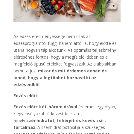
Az edzés eredményessége nem csak az
edzésprogramtól függ, hanem attól is, hogy előtte és
utána hogyan táplálkozunk. Az optimális teljesítmény
eléréséhez fontos, hogy a megfelelő időben és a
megfelelő típusú ételeket fogyasszuk. Az alábbiakban
bemutatjuk,
mikor és mit érdemes enned és
innod, hogy a legtöbbet hozhasd ki az
edzéseidből
.
Edzés előtt
Edzés előtt két-három órával
érdemes egy olyan,
kiegyensúlyozott étkezést beiktatni,
amely
szénhidrátot, fehérjét és kevés zsírt
tartalmaz
. A szénhidrát biztosítja a szükséges