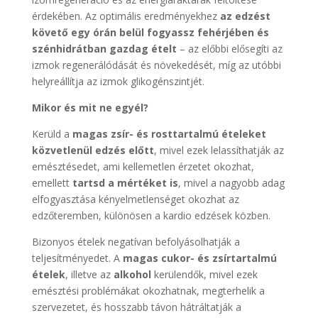
érdekében. Az optimális eredményekhez
az edzést
követő egy órán belül fogyassz fehérjében és
szénhidrátban gazdag ételt
– az előbbi elősegíti az
izmok regenerálódását és növekedését, míg az utóbbi
helyreállítja az izmok glikogénszintjét.
Mikor és mit ne egyél?
Kerüld a
magas zsír- és rosttartalmú ételeket
közvetlenül edzés előtt
, mivel ezek lelassíthatják az
emésztésedet, ami kellemetlen érzetet okozhat,
emellett
tartsd a mértéket is
, mivel a nagyobb adag
elfogyasztása kényelmetlenséget okozhat az
edzőteremben, különösen a kardio edzések közben.
Bizonyos ételek negatívan befolyásolhatják a
teljesítményedet. A
magas cukor- és zsírtartalmú
ételek
, illetve az
alkohol
kerülendők, mivel ezek
emésztési problémákat okozhatnak, megterhelik a
szervezetet, és hosszabb távon hátráltatják a