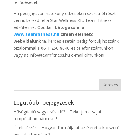
fejlődésedet.
Ha pedig igazán hatékony edzéseken szeretnél részt
venni, keresd fel a Star Wellness Kft. Team Fitness
edzőtermét Óbudán!
Látogass el a
www.teamfitness.hu
címen elérhető
weboldalunkra
, kérdés esetén pedig fordulj hozzánk
bizalommal a 06-1-250-8640-es telefonszámunkon,
vagy az info@teamfitness.hu e-mail címünkön!
Legutóbbi bejegyzések
Hőségriadó vagy esős idő? – Tekerjen a saját
tempójában bármikor!
Új életérzés – Hogyan formálja át az életet a korszerű
gépi alakformálás?