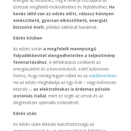
energiát az edzéshez, míg a fehérje hozzájárul az
izomzat megfelelő működéséhez és fejlődéséhez.
Ha
kevés időd van az edzés előtt, válassz könnyen
emészthető, gyorsan elkészíthető, energiát
biztosító ételt
, például zabkását banánnal.
Edzés közben
Az edzés során
a megfelelő mennyiségű
folyadékbevitel elengedhetetlen a teljesítmény
fenntartásához
. A dehidratáció csökkenti az
energiaszintet és a koncentrációt, ezért különösen
fontos, hogy mindig legyen nálad víz az
edzőteremben
.
Ha az edzés meghaladja az egy órát – vagy különösen
intenzív –,
az elektrolitokat is érdemes pótolni
izotóniás itallal
, mert ez segíti az izmok és az
idegrendszer optimális működését.
Edzés után
Az edzés utáni étkezés kulcsfontosságú az
izomregeneráció és az energiaraktárak feltöltése