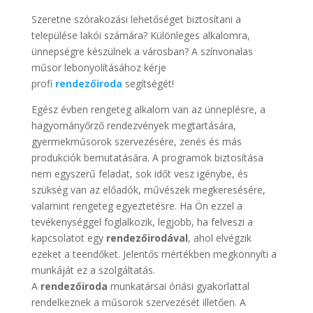
Szeretne szórakozási lehetőséget biztosítani a
települése lakói számára? Különleges alkalomra,
ünnepségre készülnek a városban? A színvonalas
műsor lebonyolításához kérje
profi
rendezőiroda
segítségét!
Egész évben rengeteg alkalom van az ünneplésre, a
hagyományőrző rendezvények megtartására,
gyermekműsorok szervezésére, zenés és más
produkciók bemutatására. A programok biztosítása
nem egyszerű feladat, sok időt vesz igénybe, és
szükség van az előadók, művészek megkeresésére,
valamint rengeteg egyeztetésre. Ha Ön ezzel a
tevékenységgel foglalkozik, legjobb, ha felveszi a
kapcsolatot egy
rendezőirodával
, ahol elvégzik
ezeket a teendőket. Jelentős mértékben megkönnyíti a
munkáját ez a szolgáltatás.
A
rendezőiroda
munkatársai óriási gyakorlattal
rendelkeznek a műsorok szervezését illetően. A