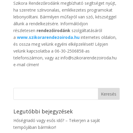
Szikora Rendezőirodánk megbízható segítséget nyújt,
ha szeretne színvonalas, emlékezetes programokat
lebonyolítani. Bármilyen műfajról van szó, készséggel
állunk a rendelkezésére. Informálódjon
részletesen
rendezőirodánk
szolgáltatásáról
a
www.szikorarendezoiroda.hu
internetes oldalon,
és ossza meg velünk egyéni elképzeléseit! Lépjen
velünk kapcsolatba a 06-30-2506858-as
telefonszámon, vagy az info@szikorarendezoiroda.hu
e-mail címen!
Legutóbbi bejegyzések
Hőségriadó vagy esős idő? – Tekerjen a saját
tempójában bármikor!