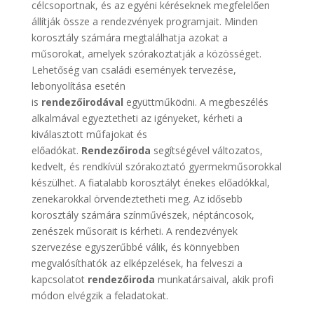
célcsoportnak, és az egyéni kéréseknek megfelelően
állítják össze a rendezvények programjait. Minden
korosztály számára megtalálhatja azokat a
műsorokat, amelyek szórakoztatják a közösséget.
Lehetőség van családi események tervezése,
lebonyolítása esetén
is
rendezőirodával
együttműködni. A megbeszélés
alkalmával egyeztetheti az igényeket, kérheti a
kiválasztott műfajokat és
előadókat.
Rendezőiroda
segítségével változatos,
kedvelt, és rendkívül szórakoztató gyermekműsorokkal
készülhet. A fiatalabb korosztályt énekes előadókkal,
zenekarokkal örvendeztetheti meg. Az idősebb
korosztály számára színművészek, néptáncosok,
zenészek műsorait is kérheti. A rendezvények
szervezése egyszerűbbé válik, és könnyebben
megvalósíthatók az elképzelések, ha felveszi a
kapcsolatot
rendezőiroda
munkatársaival, akik profi
módon elvégzik a feladatokat.