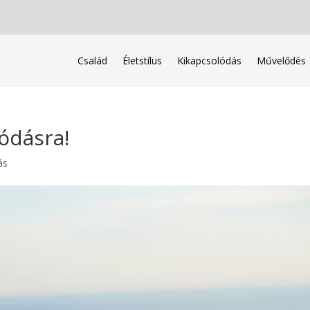
Család
Életstílus
Kikapcsolódás
Művelődés
lódásra!
ás