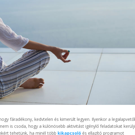
ogy fáradékony, kedvtelen és kimerült legyen. Ilyenkor a legalapvet
em is csoda, hogy a különösebb aktivitást igénylő feladatokat kerülj
nkért tehetünk, ha minél több
kikapcsoló
és ellazító programot