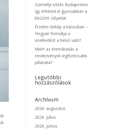
Személyi edzés Budapesten:
így érheted el gyorsabban a
kitűzött céljaidat
Érzelmi térkép a káoszban –
Hogyan formálja a
viselkedést a belső való?
Miért az éremátadás a
rendezvények legfontosabb
pillanata?
Legutóbbi
hozzászólások
Archívum
2026. augusztus
őbb
2026. július
ük.
2026. június