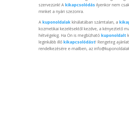
szervezünk! A
kikapcsolódás
ilyenkor nem csak 
minket a nyári szezonra.
A
kuponoldalak
kínálatában számtalan, a
kika
kozmetikai kezelésektől kezdve, a kényeztető ma
hétvégekig. Ha Ön is megbízható
kuponoldalt
k
leginkább illő
kikapcsolódást
! Rengeteg ajánla
rendelkezésére e-mailben, az info@kuponoldala