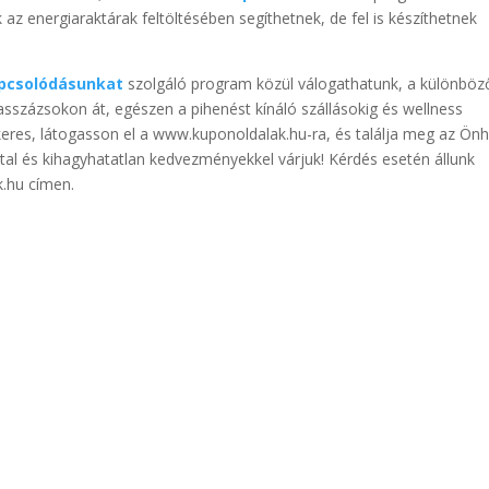
az energiaraktárak feltöltésében segíthetnek, de fel is készíthetnek
pcsolódásunkat
szolgáló program közül válogathatunk, a különböz
sszázsokon át, egészen a pihenést kínáló szállásokig és wellness
eres, látogasson el a www.kuponoldalak.hu-ra, és találja meg az Ön
ttal és kihagyhatatlan kedvezményekkel várjuk! Kérdés esetén állunk
k.hu címen.