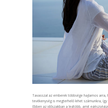
Tavasszal az emberek többsége hajlamos arra, h
tevékenység is megterhelő lehet számunkra, így n
Ebben az időszakban a legtöbb, amit egészségü