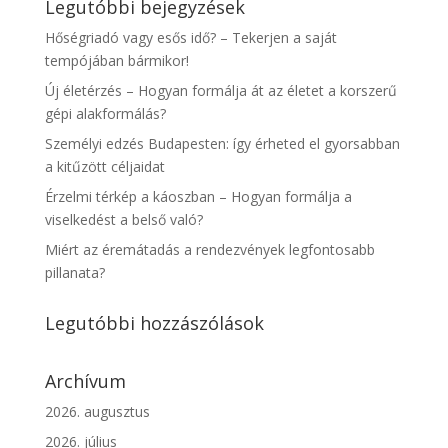
Legutóbbi bejegyzések
Hőségriadó vagy esős idő? – Tekerjen a saját
tempójában bármikor!
Új életérzés – Hogyan formálja át az életet a korszerű
gépi alakformálás?
Személyi edzés Budapesten: így érheted el gyorsabban
a kitűzött céljaidat
Érzelmi térkép a káoszban – Hogyan formálja a
viselkedést a belső való?
Miért az éremátadás a rendezvények legfontosabb
pillanata?
Legutóbbi hozzászólások
Archívum
2026. augusztus
2026. július