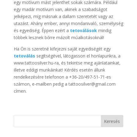
egy motívum mást jelenthet sokak számára. Például
egy madár motívum van, akinek a szabadságot
jelképezi, míg másnak a dallam szeretetét vagy az
utazást. Ahány ember, annyi mondanivaló, személyiség
és egyediség. Éppen ezért a
tetoválások
mindig
többek lesznek bőrre mázolt műalkotásoknál!
Ha Ön is szeretné kifejezni saját egyediségét egy
tetoválás
segítségével, látogasson el honlapunkra, a
www.tattoosilver.hu-ra, és tekintse meg ajánlatainkat,
illetve eddigi munkáinkat! Kérdés esetén állunk
rendelkezésére telefonon a +36-20/497-51-71-es
számon, e-mailben pedig a tattoosilver@gmail.com
címen.