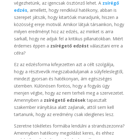
végezhetünk, az igencsak ösztönző lehet. A
zsírégő
edzés
, amellett, hogy rendkívül hatékony, abban is
szerepet játszik, hogy kitartóak maradjunk, hiszen a
közösség ereje motivál. Amikor látjuk társainkon, hogy
milyen eredményt hoz az edzés, az minket is arra
sarkall, hogy ne adjuk fel a kritikus pillanatokban. Miért
érdemes éppen a
zsírégető edzést
választani erre a
célra?
Ez az edzésforma kifejezetten azt a célt szolgálja,
hogy a résztvevők megszabaduljanak a súlyfeleslegtől,
mindezt gyorsan és hatékonyan, ám egészséges
ütemben. Különösen fontos, hogy a fogyás úgy
menjen végbe, hogy az nem terheli meg a szervezetet.
Amennyiben a
zsírégető edzések
tapasztalt
szakember irányítása alatt zajlanak, attól sem kell
tartanunk, hogy az eredmény csak ideiglenes lesz.
Szeretne tökéletes formába lendülni a strandszezonra?
Amennyiben hatékony megoldást keres, és ehhez