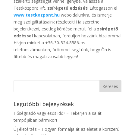
szakértő segítségét venné igénybe, válassza a
Testközpont Kft.
zsírégető edzését
! Látogasson el
www.testkozpont.hu
weboldalunkra, és ismerje
meg szolgáltatásaink részleteit! Ha szeretne
bejelentkezni, esetleg kérdése merült fel a
zsírégető
edzéssel
kapcsolatban, forduljon hozzánk bizalommal
Hívjon minket a +36-30-524-8586-os
telefonszámunkon, örömmel segítünk, hogy Ön is
fittebb és magabiztosabb legyen!
Legutóbbi bejegyzések
Hőségriadó vagy esős idő? – Tekerjen a saját
tempójában bármikor!
Új életérzés – Hogyan formálja át az életet a korszerű