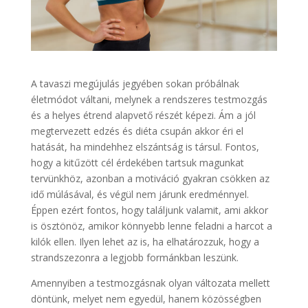
A tavaszi megújulás jegyében sokan próbálnak
életmódot váltani, melynek a rendszeres testmozgás
és a helyes étrend alapvető részét képezi. Ám a jól
megtervezett edzés és diéta csupán akkor éri el
hatását, ha mindehhez elszántság is társul. Fontos,
hogy a kitűzött cél érdekében tartsuk magunkat
tervünkhöz, azonban a motiváció gyakran csökken az
idő múlásával, és végül nem járunk eredménnyel.
Éppen ezért fontos, hogy találjunk valamit, ami akkor
is ösztönöz, amikor könnyebb lenne feladni a harcot a
kilók ellen. Ilyen lehet az is, ha elhatározzuk, hogy a
strandszezonra a legjobb formánkban leszünk.
Amennyiben a testmozgásnak olyan változata mellett
döntünk, melyet nem egyedül, hanem közösségben