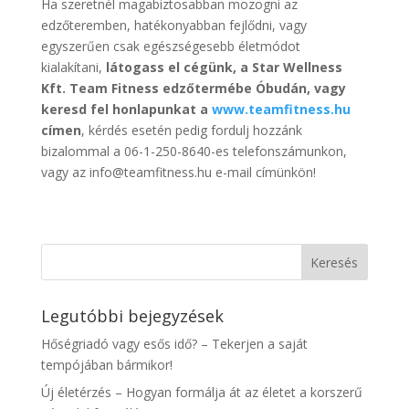
Ha szeretnél magabiztosabban mozogni az
edzőteremben, hatékonyabban fejlődni, vagy
egyszerűen csak egészségesebb életmódot
kialakítani,
látogass el cégünk, a Star Wellness
Kft. Team Fitness edzőtermébe Óbudán, vagy
keresd fel honlapunkat a
www.teamfitness.hu
címen
, kérdés esetén pedig fordulj hozzánk
bizalommal a 06-1-250-8640-es telefonszámunkon,
vagy az info@teamfitness.hu e-mail címünkön!
Legutóbbi bejegyzések
Hőségriadó vagy esős idő? – Tekerjen a saját
tempójában bármikor!
Új életérzés – Hogyan formálja át az életet a korszerű