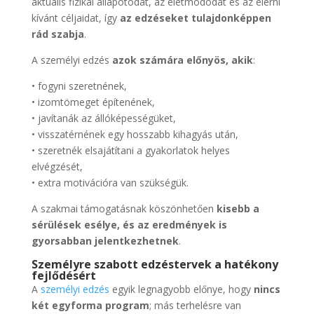
aktuális fizikai állapotodat, az életmódodat és az elérni
kívánt céljaidat, így
az edzéseket tulajdonképpen
rád szabja
.
A személyi edzés
azok számára előnyös, akik
:
• fogyni szeretnének,
• izomtömeget építenének,
• javítanák az állóképességüket,
• visszatérnének egy hosszabb kihagyás után,
• szeretnék elsajátítani a gyakorlatok helyes
elvégzését,
• extra motivációra van szükségük.
A szakmai támogatásnak köszönhetően
kisebb a
sérülések esélye, és az eredmények is
gyorsabban jelentkezhetnek
.
Személyre szabott edzéstervek a hatékony
fejlődésért
A
személyi edzés
egyik legnagyobb előnye, hogy
nincs
két egyforma program
; más terhelésre van