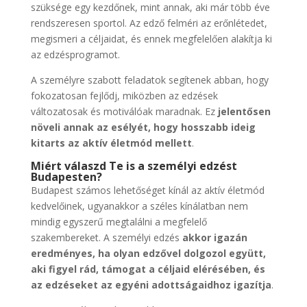
szüksége egy kezdőnek, mint annak, aki már több éve
rendszeresen sportol. Az edző felméri az erőnlétedet,
megismeri a céljaidat, és ennek megfelelően alakítja ki
az edzésprogramot.
A személyre szabott feladatok segítenek abban, hogy
fokozatosan fejlődj, miközben az edzések
változatosak és motiválóak maradnak. Ez
jelentősen
növeli annak az esélyét, hogy hosszabb ideig
kitarts az aktív életmód mellett
.
Miért válaszd Te is a személyi edzést
Budapesten?
Budapest számos lehetőséget kínál az aktív életmód
kedvelőinek, ugyanakkor a széles kínálatban nem
mindig egyszerű megtalálni a megfelelő
szakembereket. A személyi edzés
akkor igazán
eredményes, ha olyan edzővel dolgozol együtt,
aki figyel rád, támogat a céljaid elérésében, és
az edzéseket az egyéni adottságaidhoz igazítja
.