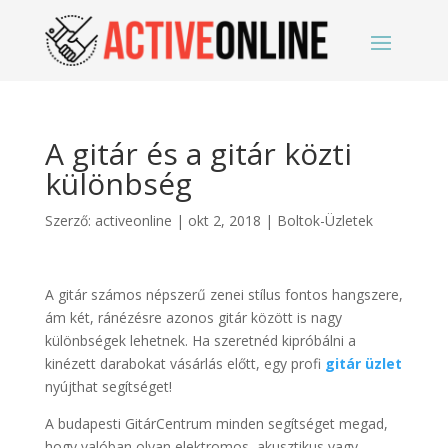
A gitár és a gitár közti
különbség
Szerző:
activeonline
|
okt 2, 2018
|
Boltok-Üzletek
A gitár számos népszerű zenei stílus fontos hangszere,
ám két, ránézésre azonos gitár között is nagy
különbségek lehetnek. Ha szeretnéd kipróbálni a
kinézett darabokat vásárlás előtt, egy profi
gitár üzlet
nyújthat segítséget!
A budapesti GitárCentrum minden segítséget megad,
hogy valóban olyan elektromos, akusztikus vagy