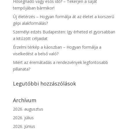
Hőségriadó vagy esős idő? – Tekerjen a saját
tempójában bármikor!
Új életérzés – Hogyan formálja át az életet a korszerű
gépi alakformálás?
Személyi edzés Budapesten: így érheted el gyorsabban
a kitűzött céljaidat
Érzelmi térkép a káoszban – Hogyan formálja a
viselkedést a belső való?
Miért az éremátadás a rendezvények legfontosabb
pillanata?
Legutóbbi hozzászólások
Archívum
2026. augusztus
2026. július
2026. június