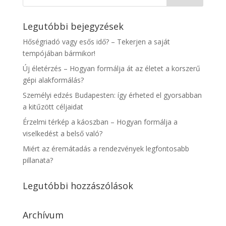
Legutóbbi bejegyzések
Hőségriadó vagy esős idő? – Tekerjen a saját
tempójában bármikor!
Új életérzés – Hogyan formálja át az életet a korszerű
gépi alakformálás?
Személyi edzés Budapesten: így érheted el gyorsabban
a kitűzött céljaidat
Érzelmi térkép a káoszban – Hogyan formálja a
viselkedést a belső való?
Miért az éremátadás a rendezvények legfontosabb
pillanata?
Legutóbbi hozzászólások
Archívum