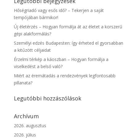
Legutóbbi bejegyzések
Hőségriadó vagy esős idő? – Tekerjen a saját
tempójában bármikor!
Új életérzés – Hogyan formálja át az életet a korszerű
gépi alakformálás?
Személyi edzés Budapesten: így érheted el gyorsabban
a kitűzött céljaidat
Érzelmi térkép a káoszban – Hogyan formálja a
viselkedést a belső való?
Miért az éremátadás a rendezvények legfontosabb
pillanata?
Legutóbbi hozzászólások
Archívum
2026. augusztus
2026. július