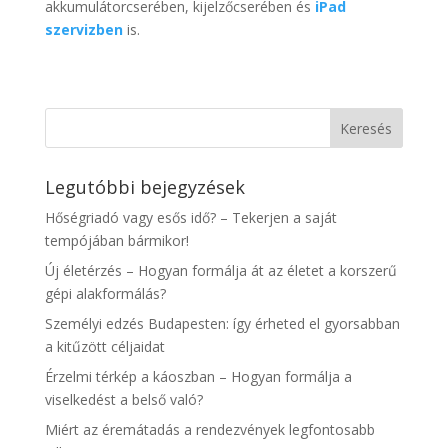
akkumulátorcserében, kijelzőcserében és
iPad
szervizben
is.
Legutóbbi bejegyzések
Hőségriadó vagy esős idő? – Tekerjen a saját
tempójában bármikor!
Új életérzés – Hogyan formálja át az életet a korszerű
gépi alakformálás?
Személyi edzés Budapesten: így érheted el gyorsabban
a kitűzött céljaidat
Érzelmi térkép a káoszban – Hogyan formálja a
viselkedést a belső való?
Miért az éremátadás a rendezvények legfontosabb