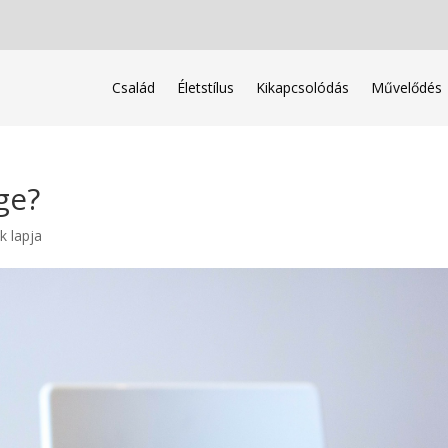
Család
Életstílus
Kikapcsolódás
Művelődés
ge?
k lapja