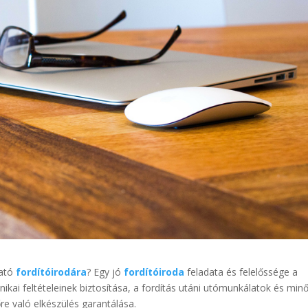
ható
fordítóirodára
? Egy jó
fordítóiroda
feladata és felelőssége a
hnikai feltételeinek biztosítása, a fordítás utáni utómunkálatok és min
re való elkészülés garantálása.