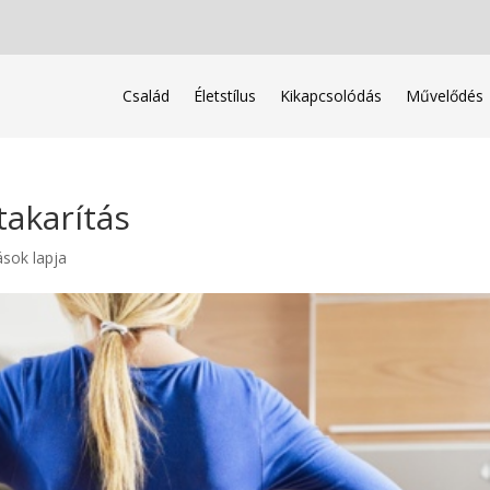
Család
Életstílus
Kikapcsolódás
Művelődés
akarítás
ások lapja