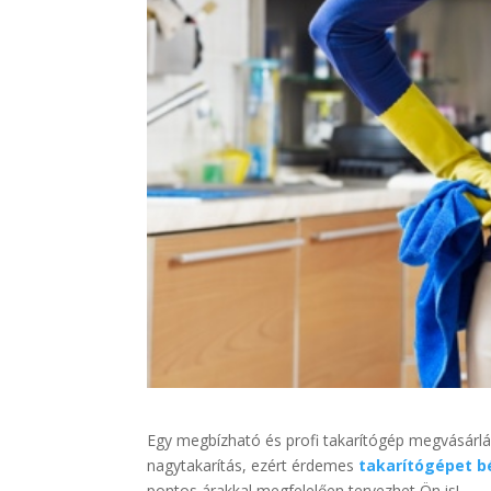
Egy megbízható és profi takarítógép megvásárlá
nagytakarítás, ezért érdemes
takarítógépet b
pontos árakkal megfelelően tervezhet Ön is!