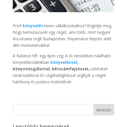
Profi
könyvelőt
keres vállalkozásához? Engedje meg,
hogy bemutassunk egy céget, ami több, mint negyed
évszázada segít Budapesten, folyamatos képzés alatt
álló munkatársakkal.
A Balance Kft. egy ilyen cég. A XI. kerületben található
könyvelőirodánkban
könyveléssel
,
könyvvizsgálattal, bérszámfejtéssel,
üzletviteli
tanácsadással és cégátvilágítással segítjük a cégek
hatékony és pontos működését.
Legutóbbi bejegyzések