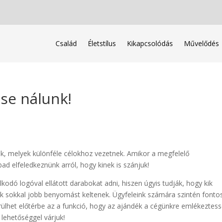
Család
Életstílus
Kikapcsolódás
Művelődés
se nálunk!
ik, melyek különféle célokhoz vezetnek. Amikor a megfelelő
ad elfeledkeznünk arról, hogy kinek is szánjuk!
odó logóval ellátott darabokat adni, hiszen úgyis tudják, hogy kik
ok sokkal jobb benyomást keltenek. Ügyfeleink számára szintén fonto
rülhet előtérbe az a funkció, hogy az ajándék a cégünkre emlékeztess
ehetőséggel várjuk!