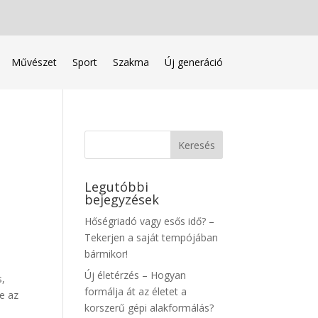
Művészet
Sport
Szakma
Új generáció
Legutóbbi
bejegyzések
Hőségriadó vagy esős idő? –
Tekerjen a saját tempójában
bármikor!
Új életérzés – Hogyan
s,
formálja át az életet a
e az
korszerű gépi alakformálás?