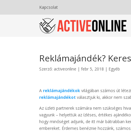
Kapcsolat
Reklámajándék? Keres
Szerző:
activeonline
|
febr 5, 2018
|
Egyéb
A
reklámajándékok
világában számos út létez
reklámajándékot
választjuk ki, akkor nem szab
Az üzleti partnerek számára nem szükséges hivalk
vagyunk – helyettük az ízléses, értékes ajándék
hogy minőséget adjunk, de itt már bátrabban ke
embereket. Érdemes benéznie hozzánk, számos l