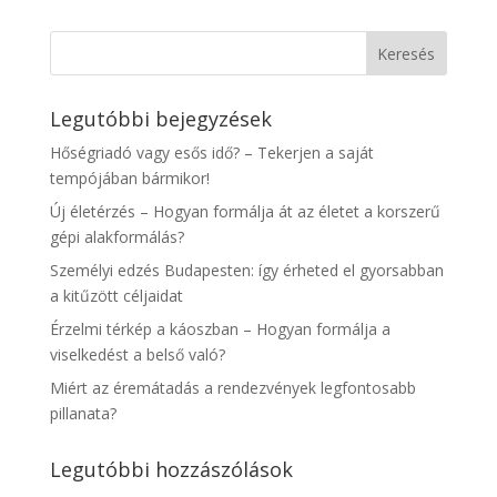
Legutóbbi bejegyzések
Hőségriadó vagy esős idő? – Tekerjen a saját
tempójában bármikor!
Új életérzés – Hogyan formálja át az életet a korszerű
gépi alakformálás?
Személyi edzés Budapesten: így érheted el gyorsabban
a kitűzött céljaidat
Érzelmi térkép a káoszban – Hogyan formálja a
viselkedést a belső való?
Miért az éremátadás a rendezvények legfontosabb
pillanata?
Legutóbbi hozzászólások