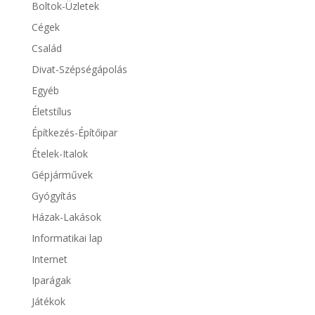
Boltok-Üzletek
Cégek
Család
Divat-Szépségápolás
Egyéb
Életstílus
Építkezés-Építőipar
Ételek-Italok
Gépjárművek
Gyógyítás
Házak-Lakások
Informatikai lap
Internet
Iparágak
Játékok