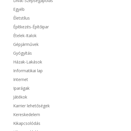
Divat-Szépségápolás
Egyéb
Életstílus
Építkezés-Építőipar
Ételek-Italok
Gépjárművek
Gyógyítás
Házak-Lakások
Informatikai lap
Internet
Iparágak
Játékok
Karrier lehetőségek
Kereskedelem
Kikapcsolódás