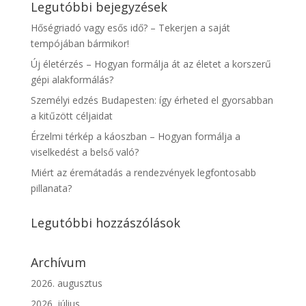
Legutóbbi bejegyzések
Hőségriadó vagy esős idő? – Tekerjen a saját
tempójában bármikor!
Új életérzés – Hogyan formálja át az életet a korszerű
gépi alakformálás?
Személyi edzés Budapesten: így érheted el gyorsabban
a kitűzött céljaidat
Érzelmi térkép a káoszban – Hogyan formálja a
viselkedést a belső való?
Miért az éremátadás a rendezvények legfontosabb
pillanata?
Legutóbbi hozzászólások
Archívum
2026. augusztus
2026. július